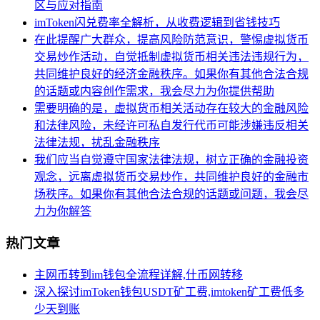
区与应对指南
imToken闪兑费率全解析，从收费逻辑到省钱技巧
在此提醒广大群众，提高风险防范意识，警惕虚拟货币
交易炒作活动，自觉抵制虚拟货币相关违法违规行为，
共同维护良好的经济金融秩序。如果你有其他合法合规
的话题或内容创作需求，我会尽力为你提供帮助
需要明确的是，虚拟货币相关活动存在较大的金融风险
和法律风险，未经许可私自发行代币可能涉嫌违反相关
法律法规，扰乱金融秩序
我们应当自觉遵守国家法律法规，树立正确的金融投资
观念，远离虚拟货币交易炒作，共同维护良好的金融市
场秩序。如果你有其他合法合规的话题或问题，我会尽
力为你解答
热门文章
主网币转到im钱包全流程详解,什币网转移
深入探讨imToken钱包USDT矿工费,imtoken矿工费低多
少天到账