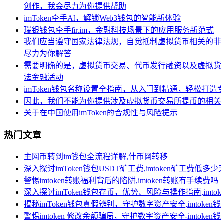
创作，我会尽力为你提供帮助
imToken牵手AI，解锁Web3钱包的智能新体验
瑞银钱包牵手fir.im，金融科技场景下的应用服务新范式
我们应当遵守国家法律法规，自觉抵制虚拟货币相关的非
尽力为你解答
需要明确的是，虚拟货币交易、代币发行融资以及虚拟货
法金融活动
imToken钱包名称设置全指南，从入门到精通，轻松打
因此，我们不能为你提供涉及虚拟货币交易所提币的相关
关于在中国使用imToken的合规性与风险提示
热门文章
主网币转到im钱包全流程详解,什币网转移
深入探讨imToken钱包USDT矿工费,imtoken矿工费低多
警惕imtoken转账福利背后的陷阱,imtoken转账有手续费吗
深入探讨imToken钱包存币，优势、风险与操作指南,imt
揭秘imToken钱包真假辨别，守护数字资产安全,imtoken
警惕imtoken 修改余额骗局，守护数字资产安全-imtoke