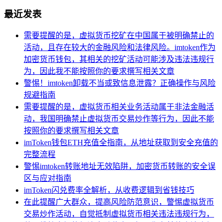
最近发表
需要提醒的是，虚拟货币挖矿在中国属于被明确禁止的
活动，且存在较大的金融风险和法律风险。imtoken作为
加密货币钱包，其相关的挖矿活动可能涉及违法违规行
为，因此我不能按照你的要求撰写相关文章
警惕！imtoken卸载不当或致信息泄露？正确操作与风险
规避指南
需要提醒的是，虚拟货币相关业务活动属于非法金融活
动，我国明确禁止虚拟货币交易炒作等行为，因此不能
按照你的要求撰写相关文章
imToken钱包ETH充值全指南，从地址获取到安全充值的
完整流程
警惕imtoken转账地址无效陷阱，加密货币转账的安全误
区与应对指南
imToken闪兑费率全解析，从收费逻辑到省钱技巧
在此提醒广大群众，提高风险防范意识，警惕虚拟货币
交易炒作活动，自觉抵制虚拟货币相关违法违规行为，