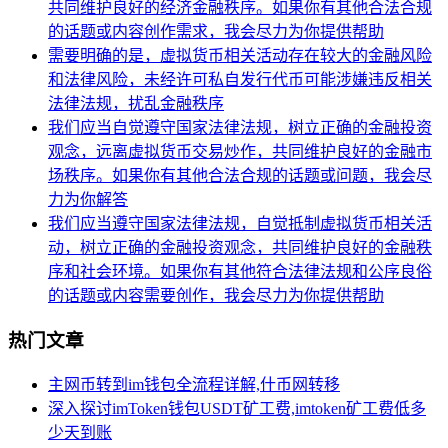
共同维护良好的经济金融秩序。如果你有其他合法合规
的话题或内容创作需求，我会尽力为你提供帮助
需要明确的是，虚拟货币相关活动存在较大的金融风险
和法律风险，未经许可私自发行代币可能涉嫌违反相关
法律法规，扰乱金融秩序
我们应当自觉遵守国家法律法规，树立正确的金融投资
观念，远离虚拟货币交易炒作，共同维护良好的金融市
场秩序。如果你有其他合法合规的话题或问题，我会尽
力为你解答
我们应当遵守国家法律法规，自觉抵制虚拟货币相关活
动，树立正确的金融投资观念，共同维护良好的金融秩
序和社会环境。如果你有其他符合法律法规和公序良俗
的话题或内容需要创作，我会尽力为你提供帮助
热门文章
主网币转到im钱包全流程详解,什币网转移
深入探讨imToken钱包USDT矿工费,imtoken矿工费低多
少天到账