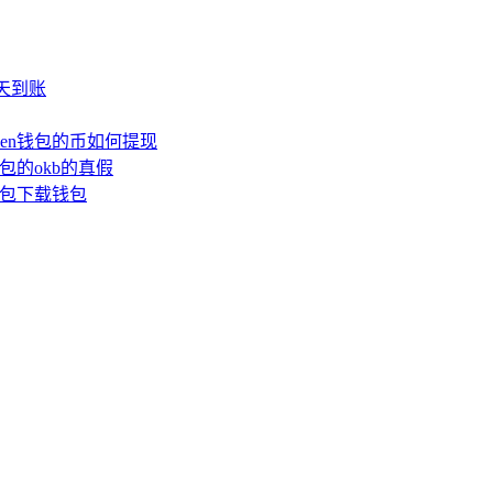
少天到账
oken钱包的币如何提现
钱包的okb的真假
n钱包下载钱包