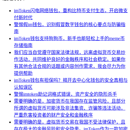
imToken闪电网络钱包，重构比特币支付生态，开启微支
付新时代
警惕假im钱包，识别假冒数字钱包的核心要点与防骗指
南
imToken钱包支持狗狗币，新手也能轻松上手的meme币
存储指南
我们应当自觉遵守国家法律法规，远离虚拟货币交易炒
作活动，共同维护良好的金融秩序和社会稳定。如果你
有其他合法合规的话题或内容创作需求，我会尽力为你
提供帮助
imToken钱包有担保吗？揭开去中心化钱包的安全真相与
认知误区
警惕imtoken助记词格式错误，资产安全的隐形杀手
需要明确的是，加密货币在我国存在监管风险，且部分
所谓的虚拟货币可能涉及非法集资、诈骗等违法活动，
严重危害投资者的财产安全和金融秩序
需要明确的是，虚拟货币交易在我国不受法律保护，且
存在极大的金融风险和安全隐患。imToken作为一款加密