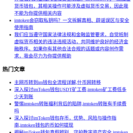
货币钱包，其相关操作可能涉及虚拟货币交易，因此我
不能为你提供相关内容
imtoken会窃取私钥吗？一文拆解真相、辟谣误区与安全
使用指南
我们应当遵守国家法律法规和金融监管要求，自觉抵制
虚拟货币相关的违法违规活动，共同维护良好的经济金
融秩序。如果你有其他合法合规的话题或内容创作需
求，我会尽力为你提供帮助
热门文章
主网币转到im钱包全流程详解,什币网转移
深入探讨imToken钱包USDT矿工费,imtoken矿工费低多
少天到账
警惕imtoken转账福利背后的陷阱,imtoken转账有手续费
吗
深入探讨imToken钱包存币，优势、风险与操作指
南,imtoken钱包的币如何提现
揭秘imToken钱包真假辨别，守护数字资产安全,imtoken