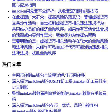
区与应对指南
imToken闪兑费率全解析，从收费逻辑到省钱技巧
在此提醒广大群众，提高风险防范意识，警惕虚拟货币
交易炒作活动，自觉抵制虚拟货币相关违法违规行为，
共同维护良好的经济金融秩序。如果你有其他合法合规
的话题或内容创作需求，我会尽力为你提供帮助
需要明确的是，虚拟货币相关活动存在较大的金融风险
和法律风险，未经许可私自发行代币可能涉嫌违反相关
法律法规，扰乱金融秩序
热门文章
主网币转到im钱包全流程详解,什币网转移
深入探讨imToken钱包USDT矿工费,imtoken矿工费低多
少天到账
警惕imtoken转账福利背后的陷阱,imtoken转账有手续费
吗
深入探讨imToken钱包存币，优势、风险与操作指
南,imtoken钱包的币如何提现