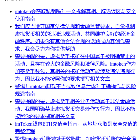
imtoken会窃取私钥吗？一文拆解真相、辟谣误区与安全
使用指南
我们应当遵守国家法律法规和金融监管要求，自觉抵制
虚拟货币相关的违法违规活动，共同维护良好的经济金
融秩序。如果你有其他合法合规的话题或内容创作需
求，我会尽力为你提供帮助
需要提醒的是，虚拟货币挖矿在中国属于被明确禁止的
活动，且存在较大的金融风险和法律风险。imtoken作为
加密货币钱包，其相关的挖矿活动可能涉及违法违规行
为，因此我不能按照你的要求撰写相关文章
警惕！imtoken卸载不当或致信息泄露？正确操作与风险
规避指南
需要提醒的是，虚拟货币相关业务活动属于非法金融活
动，我国明确禁止虚拟货币交易炒作等行为，因此不能
按照你的要求撰写相关文章
imToken钱包ETH充值全指南，从地址获取到安全充值的
完整流程
警惕imtoken转账地址无效陷阱，加密货币转账的安全误