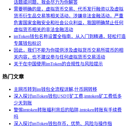
话题或问题，我会尽力为你解答
需要明确的是，虚拟货币交易、代币发行融资以及虚拟
货币衍生品交易等相关活动，涉嫌非法金融活动，严重
危害国家金融安全和社会公众利益，我国明确禁止任何
虚拟货币相关的非法金融活动
imToken钱包名称设置全指南，从入门到精通，轻松打造
专属钱包标识
因此，我们不能为你提供涉及虚拟货币交易所提币的相
关内容，也不建议参与任何虚拟货币交易活动
关于在中国使用imToken的合规性与风险提示
热门文章
主网币转到im钱包全流程详解,什币网转移
深入探讨imToken钱包USDT矿工费,imtoken矿工费低多
少天到账
警惕imtoken转账福利背后的陷阱,imtoken转账有手续费
吗
深入探讨imToken钱包存币，优势、风险与操作指