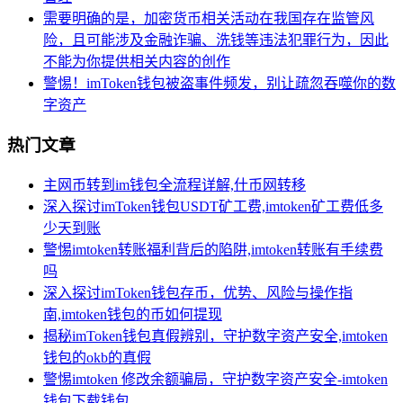
需要明确的是，加密货币相关活动在我国存在监管风
险，且可能涉及金融诈骗、洗钱等违法犯罪行为，因此
不能为你提供相关内容的创作
警惕！imToken钱包被盗事件频发，别让疏忽吞噬你的数
字资产
热门文章
主网币转到im钱包全流程详解,什币网转移
深入探讨imToken钱包USDT矿工费,imtoken矿工费低多
少天到账
警惕imtoken转账福利背后的陷阱,imtoken转账有手续费
吗
深入探讨imToken钱包存币，优势、风险与操作指
南,imtoken钱包的币如何提现
揭秘imToken钱包真假辨别，守护数字资产安全,imtoken
钱包的okb的真假
警惕imtoken 修改余额骗局，守护数字资产安全-imtoken
钱包下载钱包