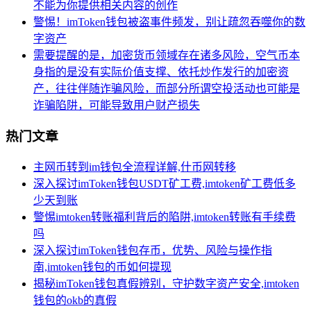
不能为你提供相关内容的创作
警惕！imToken钱包被盗事件频发，别让疏忽吞噬你的数
字资产
需要提醒的是，加密货币领域存在诸多风险，空气币本
身指的是没有实际价值支撑、依托炒作发行的加密资
产，往往伴随诈骗风险，而部分所谓空投活动也可能是
诈骗陷阱，可能导致用户财产损失
热门文章
主网币转到im钱包全流程详解,什币网转移
深入探讨imToken钱包USDT矿工费,imtoken矿工费低多
少天到账
警惕imtoken转账福利背后的陷阱,imtoken转账有手续费
吗
深入探讨imToken钱包存币，优势、风险与操作指
南,imtoken钱包的币如何提现
揭秘imToken钱包真假辨别，守护数字资产安全,imtoken
钱包的okb的真假