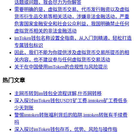
话题或问题，我会尽力为你解答
需要明确的是，虚拟货币交易、代币发行融资以及虚拟
货币衍生品交易等相关活动，涉嫌非法金融活动，严重
危害国家金融安全和社会公众利益，我国明确禁止任何
虚拟货币相关的非法金融活动
imToken钱包名称设置全指南，从入门到精通，轻松打造
专属钱包标识
因此，我们不能为你提供涉及虚拟货币交易所提币的相
关内容，也不建议参与任何虚拟货币交易活动
关于在中国使用imToken的合规性与风险提示
热门文章
主网币转到im钱包全流程详解,什币网转移
深入探讨imToken钱包USDT矿工费,imtoken矿工费低多
少天到账
警惕imtoken转账福利背后的陷阱,imtoken转账有手续费
吗
深入探讨imToken钱包存币，优势、风险与操作指