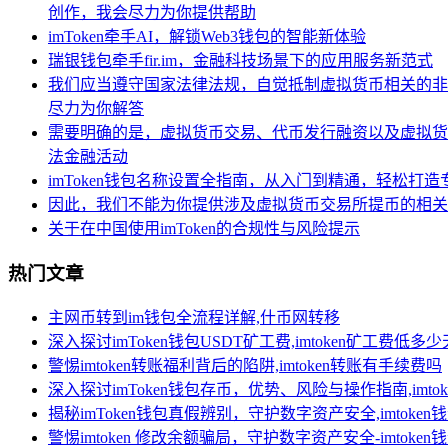
创作，我会尽力为你提供帮助
imToken牵手AI，解锁Web3钱包的智能新体验
瑞银钱包牵手fir.im，金融科技场景下的应用服务新范式
我们应当遵守国家法律法规，自觉抵制虚拟货币相关的非
尽力为你解答
需要明确的是，虚拟货币交易、代币发行融资以及虚拟货
法金融活动
imToken钱包名称设置全指南，从入门到精通，轻松打
因此，我们不能为你提供涉及虚拟货币交易所提币的相关
关于在中国使用imToken的合规性与风险提示
热门文章
主网币转到im钱包全流程详解,什币网转移
深入探讨imToken钱包USDT矿工费,imtoken矿工费低多
警惕imtoken转账福利背后的陷阱,imtoken转账有手续费吗
深入探讨imToken钱包存币，优势、风险与操作指南,imt
揭秘imToken钱包真假辨别，守护数字资产安全,imtoken
警惕imtoken 修改余额骗局，守护数字资产安全-imtoke