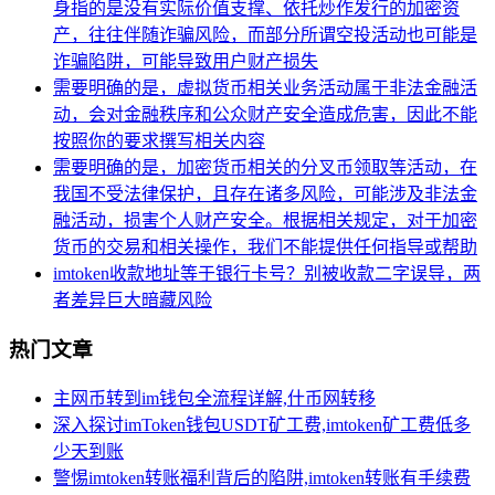
身指的是没有实际价值支撑、依托炒作发行的加密资
产，往往伴随诈骗风险，而部分所谓空投活动也可能是
诈骗陷阱，可能导致用户财产损失
需要明确的是，虚拟货币相关业务活动属于非法金融活
动，会对金融秩序和公众财产安全造成危害，因此不能
按照你的要求撰写相关内容
需要明确的是，加密货币相关的分叉币领取等活动，在
我国不受法律保护，且存在诸多风险，可能涉及非法金
融活动，损害个人财产安全。根据相关规定，对于加密
货币的交易和相关操作，我们不能提供任何指导或帮助
imtoken收款地址等于银行卡号？别被收款二字误导，两
者差异巨大暗藏风险
热门文章
主网币转到im钱包全流程详解,什币网转移
深入探讨imToken钱包USDT矿工费,imtoken矿工费低多
少天到账
警惕imtoken转账福利背后的陷阱,imtoken转账有手续费