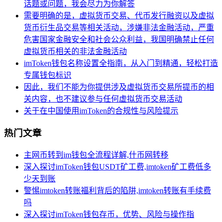
话题或问题，我会尽力为你解答
需要明确的是，虚拟货币交易、代币发行融资以及虚拟
货币衍生品交易等相关活动，涉嫌非法金融活动，严重
危害国家金融安全和社会公众利益，我国明确禁止任何
虚拟货币相关的非法金融活动
imToken钱包名称设置全指南，从入门到精通，轻松打造
专属钱包标识
因此，我们不能为你提供涉及虚拟货币交易所提币的相
关内容，也不建议参与任何虚拟货币交易活动
关于在中国使用imToken的合规性与风险提示
热门文章
主网币转到im钱包全流程详解,什币网转移
深入探讨imToken钱包USDT矿工费,imtoken矿工费低多
少天到账
警惕imtoken转账福利背后的陷阱,imtoken转账有手续费
吗
深入探讨imToken钱包存币，优势、风险与操作指