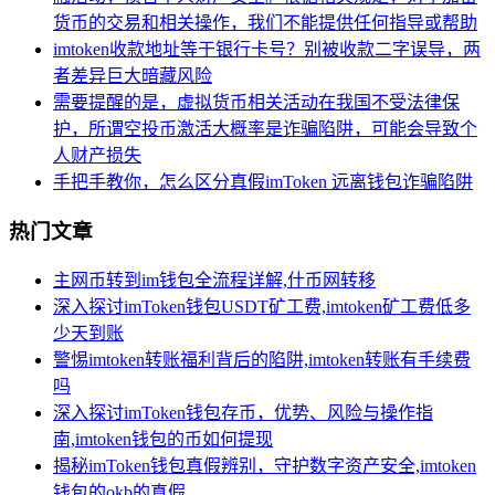
货币的交易和相关操作，我们不能提供任何指导或帮助
imtoken收款地址等于银行卡号？别被收款二字误导，两
者差异巨大暗藏风险
需要提醒的是，虚拟货币相关活动在我国不受法律保
护，所谓空投币激活大概率是诈骗陷阱，可能会导致个
人财产损失
手把手教你，怎么区分真假imToken 远离钱包诈骗陷阱
热门文章
主网币转到im钱包全流程详解,什币网转移
深入探讨imToken钱包USDT矿工费,imtoken矿工费低多
少天到账
警惕imtoken转账福利背后的陷阱,imtoken转账有手续费
吗
深入探讨imToken钱包存币，优势、风险与操作指
南,imtoken钱包的币如何提现
揭秘imToken钱包真假辨别，守护数字资产安全,imtoken
钱包的okb的真假