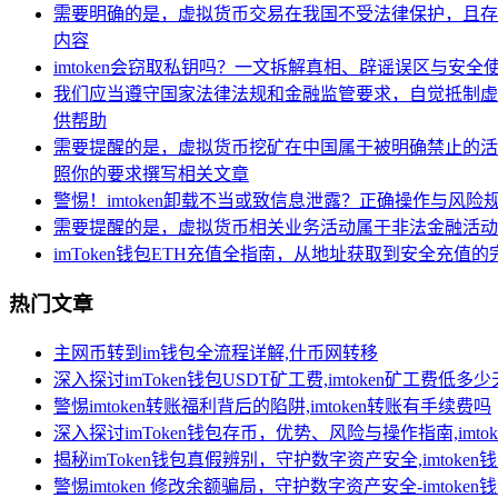
需要明确的是，虚拟货币交易在我国不受法律保护，且存在
内容
imtoken会窃取私钥吗？一文拆解真相、辟谣误区与安全
我们应当遵守国家法律法规和金融监管要求，自觉抵制虚
供帮助
需要提醒的是，虚拟货币挖矿在中国属于被明确禁止的活动
照你的要求撰写相关文章
警惕！imtoken卸载不当或致信息泄露？正确操作与风险
需要提醒的是，虚拟货币相关业务活动属于非法金融活动
imToken钱包ETH充值全指南，从地址获取到安全充值
热门文章
主网币转到im钱包全流程详解,什币网转移
深入探讨imToken钱包USDT矿工费,imtoken矿工费低多
警惕imtoken转账福利背后的陷阱,imtoken转账有手续费吗
深入探讨imToken钱包存币，优势、风险与操作指南,imt
揭秘imToken钱包真假辨别，守护数字资产安全,imtoken
警惕imtoken 修改余额骗局，守护数字资产安全-imtoke