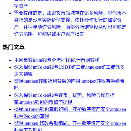
字资产
需要提醒的是，加密货币领域存在诸多风险，空气币本
身指的是没有实际价值支撑、依托炒作发行的加密资
产，往往伴随诈骗风险，而部分所谓空投活动也可能是
诈骗陷阱，可能导致用户财产损失
热门文章
主网币转到im钱包全流程详解,什币网转移
深入探讨imToken钱包USDT矿工费,imtoken矿工费低多
少天到账
警惕imtoken转账福利背后的陷阱,imtoken转账有手续费
吗
深入探讨imToken钱包存币，优势、风险与操作指
南,imtoken钱包的币如何提现
揭秘imToken钱包真假辨别，守护数字资产安全,imtoken
钱包的okb的真假
警惕imtoken 修改余额骗局，守护数字资产安全-imtoken
钱包下载钱包