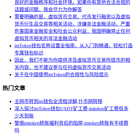
良好的金融秩序和社会环境。如果你有其他合法合规的
话题或问题，我会尽力为你解答
需要明确的是，虚拟货币交易、代币发行融资以及虚拟
货币衍生品交易等相关活动，涉嫌非法金融活动，严重
危害国家金融安全和社会公众利益，我国明确禁止任何
虚拟货币相关的非法金融活动
imToken钱包名称设置全指南，从入门到精通，轻松打造
专属钱包标识
因此，我们不能为你提供涉及虚拟货币交易所提币的相
关内容，也不建议参与任何虚拟货币交易活动
关于在中国使用imToken的合规性与风险提示
热门文章
主网币转到im钱包全流程详解,什币网转移
深入探讨imToken钱包USDT矿工费,imtoken矿工费低多
少天到账
警惕imtoken转账福利背后的陷阱,imtoken转账有手续费
吗