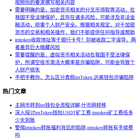
按照你的要求撰写相关内容
需要明确的是，加密货币相关的分叉币领取等活动，在
我国不受法律保护，且存在诸多风险，可能涉及非法金
融活动，损害个人财产安全。根据相关规定，对于加密
货币的交易和相关操作，我们不能提供任何指导或帮助
imtoken收款地址等于银行卡号？别被收款二字误导，两
者差异巨大暗藏风险
需要提醒的是，虚拟货币相关活动在我国不受法律保
护，所谓空投币激活大概率是诈骗陷阱，可能会导致个
人财产损失
手把手教你，怎么区分真假imToken 远离钱包诈骗陷阱
热门文章
主网币转到im钱包全流程详解,什币网转移
深入探讨imToken钱包USDT矿工费,imtoken矿工费低多
少天到账
警惕imtoken转账福利背后的陷阱,imtoken转账有手续费
吗