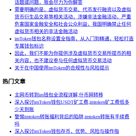
话题或问题，我会尽力为你解答
需要明确的是，虚拟货币交易、代币发行融资以及虚拟
货币衍生品交易等相关活动，涉嫌非法金融活动，严重
危害国家金融安全和社会公众利益，我国明确禁止任何
虚拟货币相关的非法金融活动
imToken钱包名称设置全指南，从入门到精通，轻松打造
专属钱包标识
因此，我们不能为你提供涉及虚拟货币交易所提币的相
关内容，也不建议参与任何虚拟货币交易活动
关于在中国使用imToken的合规性与风险提示
热门文章
主网币转到im钱包全流程详解,什币网转移
深入探讨imToken钱包USDT矿工费,imtoken矿工费低多
少天到账
警惕imtoken转账福利背后的陷阱,imtoken转账有手续费
吗
深入探讨imToken钱包存币，优势、风险与操作指