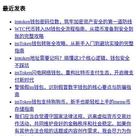
最近发表
imtoken钱包密码位数，筑牢加密资产安全的第一道防线
WTC代币转入IM钱包全流程指南，从提币准备到安全到
账的完整攻略
imToken钱包转账全攻略，从新手入门到避坑实操的完整
指南
imtoken地址需要记吗？搞懂这3个核心逻辑，钱包安全
不踩坑
imToken闪电网络钱包，重构比特币支付生态，开启微支
付新时代
警惕假im钱包，识别假冒数字钱包的核心要点与防骗指
南
imToken钱包支持狗狗币，新手也能轻松上手的meme币
存储指南
我们应当自觉遵守国家法律法规，远离虚拟货币交易炒
作活动，共同维护良好的金融秩序和社会稳定。如果你
有其他合法合规的话题或内容创作需求，我会尽力为你