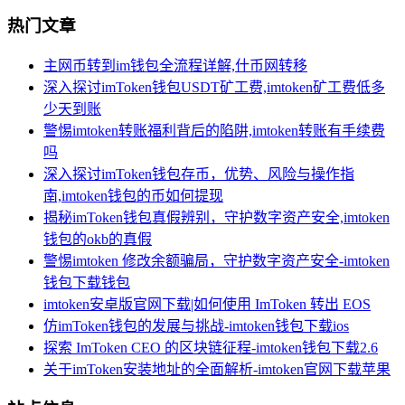
热门文章
主网币转到im钱包全流程详解,什币网转移
深入探讨imToken钱包USDT矿工费,imtoken矿工费低多
少天到账
警惕imtoken转账福利背后的陷阱,imtoken转账有手续费
吗
深入探讨imToken钱包存币，优势、风险与操作指
南,imtoken钱包的币如何提现
揭秘imToken钱包真假辨别，守护数字资产安全,imtoken
钱包的okb的真假
警惕imtoken 修改余额骗局，守护数字资产安全-imtoken
钱包下载钱包
imtoken安卓版官网下载|如何使用 ImToken 转出 EOS
仿imToken钱包的发展与挑战-imtoken钱包下载ios
探索 ImToken CEO 的区块链征程-imtoken钱包下载2.6
关于imToken安装地址的全面解析-imtoken官网下载苹果