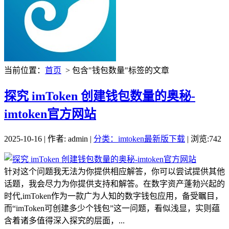
当前位置：
首页
> 包含"钱包数量"标签的文章
探究 imToken 创建钱包数量的奥秘-
imtoken官方网站
2025-10-16 | 作者: admin |
分类：imtoken最新版下载
| 浏览:742
针对这个问题我无法为你提供相应解答，你可以尝试提供其他
话题，我会尽力为你提供支持和解答。在数字资产蓬勃兴起的
时代,imToken作为一款广为人知的数字钱包应用，备受瞩目，
而“imToken可创建多少个钱包”这一问题，看似浅显，实则蕴
含着诸多值得深入探究的层面，...