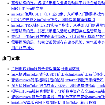
需要明确的是，虚拟货币相关业务活动属于非法金融活动
网转imToken的文章
imToken使用USDT（U）全指南，从新手入门到熟练操作
LUNA资产存入imToken钱包，风险提示与操作指引
imToken TRX钱包USDT实操全指南，从基础入门到进阶
需要明确的是，加密货币相关活动在我国存在监管风险，
警惕！imToken钱包被盗事件频发，别让疏忽吞噬你的数
需要提醒的是，加密货币领域存在诸多风险，空气币本身
用户财产损失
热门文章
主网币转到im钱包全流程详解,什币网转移
深入探讨imToken钱包USDT矿工费,imtoken矿工费低多
警惕imtoken转账福利背后的陷阱,imtoken转账有手续费吗
深入探讨imToken钱包存币，优势、风险与操作指南,imt
揭秘imToken钱包真假辨别，守护数字资产安全,imtoken
警惕imtoken 修改余额骗局，守护数字资产安全-imtoke
imtoken安卓版官网下载|如何使用 ImToken 转出 EOS