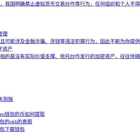
，我国明确禁止虚拟货币交易炒作等行为，任何组织和个人不得
管理
且可能涉及金融诈骗、洗钱等违法犯罪行为，因此不能为你提供
字资产
指的是没有实际价值支撑、依托炒作发行的加密资产，往往伴随
少天到账
oken钱包的币如何提现
钱包的okb的真假
n钱包下载钱包