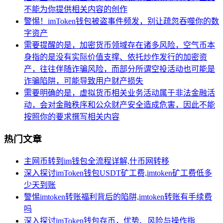
不能为你提供相关内容的创作
警惕！imToken钱包被盗事件频发，别让疏忽吞噬你的数
字资产
需要提醒的是，加密货币领域存在诸多风险，空气币本
身指的是没有实际价值支撑、依托炒作发行的加密资
产，往往伴随诈骗风险，而部分所谓空投活动也可能是
诈骗陷阱，可能导致用户财产损失
需要明确的是，虚拟货币相关业务活动属于非法金融活
动，会对金融秩序和公众财产安全造成危害，因此不能
按照你的要求撰写相关内容
热门文章
主网币转到im钱包全流程详解,什币网转移
深入探讨imToken钱包USDT矿工费,imtoken矿工费低多
少天到账
警惕imtoken转账福利背后的陷阱,imtoken转账有手续费
吗
深入探讨imToken钱包存币，优势、风险与操作指