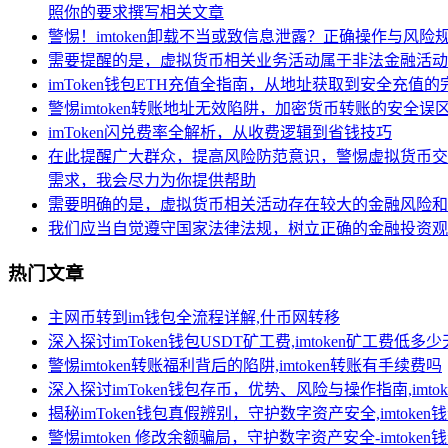
照你的要求撰写相关文章
警惕！imtoken卸载不当或致信息泄露？正确操作与风险
需要提醒的是，虚拟货币相关业务活动属于非法金融活动
imToken钱包ETH充值全指南，从地址获取到安全充值
警惕imtoken转账地址无效陷阱，加密货币转账的安全误
imToken闪兑费率全解析，从收费逻辑到省钱技巧
在此提醒广大群众，提高风险防范意识，警惕虚拟货币交
需求，我会尽力为你提供帮助
需要明确的是，虚拟货币相关活动存在较大的金融风险和
我们应当自觉遵守国家法律法规，树立正确的金融投资观
热门文章
主网币转到im钱包全流程详解,什币网转移
深入探讨imToken钱包USDT矿工费,imtoken矿工费低多
警惕imtoken转账福利背后的陷阱,imtoken转账有手续费吗
深入探讨imToken钱包存币，优势、风险与操作指南,imt
揭秘imToken钱包真假辨别，守护数字资产安全,imtoken
警惕imtoken 修改余额骗局，守护数字资产安全-imtoke