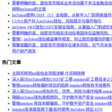
需要明确的是，虚拟货币相关业务活动属于非法金融活动
网转imToken的文章
imToken使用USDT（U）全指南，从新手入门到熟练操作
LUNA资产存入imToken钱包，风险提示与操作指引
imToken TRX钱包USDT实操全指南，从基础入门到进阶
需要明确的是，加密货币相关活动在我国存在监管风险，
警惕！imToken钱包被盗事件频发，别让疏忽吞噬你的数
需要提醒的是，加密货币领域存在诸多风险，空气币本身
用户财产损失
热门文章
主网币转到im钱包全流程详解,什币网转移
深入探讨imToken钱包USDT矿工费,imtoken矿工费低多
警惕imtoken转账福利背后的陷阱,imtoken转账有手续费吗
深入探讨imToken钱包存币，优势、风险与操作指南,imt
揭秘imToken钱包真假辨别，守护数字资产安全,imtoken
警惕imtoken 修改余额骗局，守护数字资产安全-imtoke
imtoken安卓版官网下载|如何使用 ImToken 转出 EOS