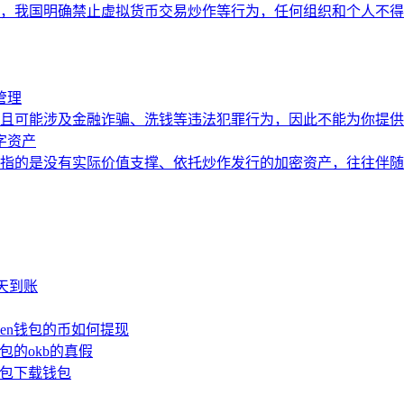
，我国明确禁止虚拟货币交易炒作等行为，任何组织和个人不得
管理
且可能涉及金融诈骗、洗钱等违法犯罪行为，因此不能为你提供
字资产
指的是没有实际价值支撑、依托炒作发行的加密资产，往往伴随
少天到账
oken钱包的币如何提现
钱包的okb的真假
n钱包下载钱包