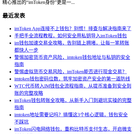
精心推出的“imToken身份”更是一...
最近发表
imToken App连接不上钱包？别慌！排查与解决指南来了
手把手全流程教程，如何安全用私钥导入imToken钱包
im钱包加速交易全攻略，告别链上拥堵，让每一笔转账
都快人一步
警惕加密货币资产风险，imtoken钱包地址与私钥的安全
指南
警惕虚拟货币交易风险，imToken能否进行现金交易？
imtoken钱包密码位数，筑牢加密资产安全的第一道防线
WTC代币转入IM钱包全流程指南，从提币准备到安全到
账的完整攻略
imToken钱包转账全攻略，从新手入门到避坑实操的完整
指南
imtoken地址需要记吗？搞懂这3个核心逻辑，钱包安全
不踩坑
imToken闪电网络钱包，重构比特币支付生态，开启微支