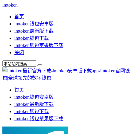
imtoken
首页
imtoken钱包安卓版
imtoken最新版下载
imtoken钱包下载
imtoken钱包苹果版下载
关闭
首页
imtoken钱包安卓版
imtoken最新版下载
imtoken钱包下载
imtoken钱包苹果版下载