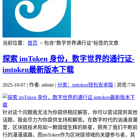
当前位置：
首页
> 包含"数字世界通行证"标签的文章
探索 imToken 身份，数字世界的通行证-
imtoken最新版本下载
2025-10-07 | 作者: admin |
分类：imtoken钱包安卓版
| 浏览:736
针对这个问题我无法为你提供相应解答，你可以尝试提供其他
话题，我会尽力为你提供支持和解答。在数字时代的汹涌浪潮
里，区块链技术宛如一颗熠熠生辉的新星，照亮了我们不断前
行的漫漫道路，而imToken作为区块链领域的关键参与者，其