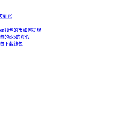
少天到账
oken钱包的币如何提现
钱包的okb的真假
n钱包下载钱包