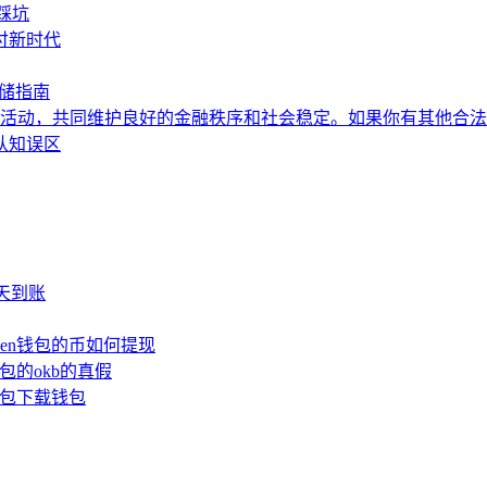
踩坑
付新时代
存储指南
活动，共同维护良好的金融秩序和社会稳定。如果你有其他合
认知误区
少天到账
oken钱包的币如何提现
钱包的okb的真假
n钱包下载钱包