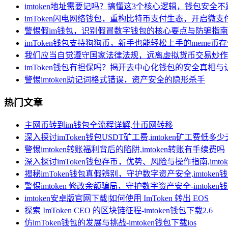
imtoken地址需要记吗？搞懂这3个核心逻辑，钱包安全不
imToken闪电网络钱包，重构比特币支付生态，开启微支
警惕假im钱包，识别假冒数字钱包的核心要点与防骗指南
imToken钱包支持狗狗币，新手也能轻松上手的meme币
我们应当自觉遵守国家法律法规，远离虚拟货币交易炒作
imToken钱包有担保吗？揭开去中心化钱包的安全真相与
警惕imtoken助记词格式错误，资产安全的隐形杀手
热门文章
主网币转到im钱包全流程详解,什币网转移
深入探讨imToken钱包USDT矿工费,imtoken矿工费低多
警惕imtoken转账福利背后的陷阱,imtoken转账有手续费吗
深入探讨imToken钱包存币，优势、风险与操作指南,imt
揭秘imToken钱包真假辨别，守护数字资产安全,imtoken
警惕imtoken 修改余额骗局，守护数字资产安全-imtoke
imtoken安卓版官网下载|如何使用 ImToken 转出 EOS
探索 ImToken CEO 的区块链征程-imtoken钱包下载2.6
仿imToken钱包的发展与挑战-imtoken钱包下载ios