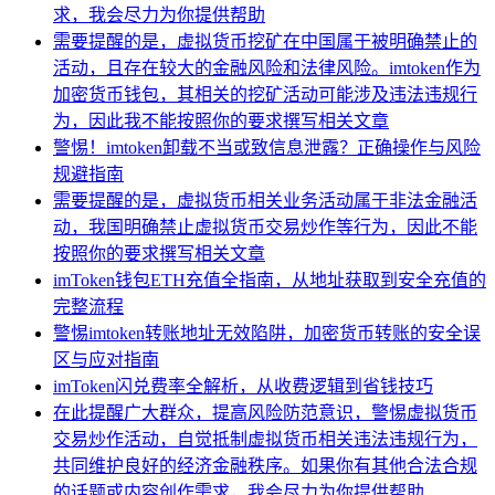
求，我会尽力为你提供帮助
需要提醒的是，虚拟货币挖矿在中国属于被明确禁止的
活动，且存在较大的金融风险和法律风险。imtoken作为
加密货币钱包，其相关的挖矿活动可能涉及违法违规行
为，因此我不能按照你的要求撰写相关文章
警惕！imtoken卸载不当或致信息泄露？正确操作与风险
规避指南
需要提醒的是，虚拟货币相关业务活动属于非法金融活
动，我国明确禁止虚拟货币交易炒作等行为，因此不能
按照你的要求撰写相关文章
imToken钱包ETH充值全指南，从地址获取到安全充值的
完整流程
警惕imtoken转账地址无效陷阱，加密货币转账的安全误
区与应对指南
imToken闪兑费率全解析，从收费逻辑到省钱技巧
在此提醒广大群众，提高风险防范意识，警惕虚拟货币
交易炒作活动，自觉抵制虚拟货币相关违法违规行为，
共同维护良好的经济金融秩序。如果你有其他合法合规
的话题或内容创作需求，我会尽力为你提供帮助