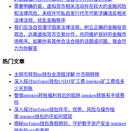
需要明确的是，虚拟货币相关活动存在较大的金融风险
和法律风险，未经许可私自发行代币可能涉嫌违反相关
法律法规，扰乱金融秩序
我们应当自觉遵守国家法律法规，树立正确的金融投资
观念，远离虚拟货币交易炒作，共同维护良好的金融市
场秩序。如果你有其他合法合规的话题或问题，我会尽
力为你解答
热门文章
主网币转到im钱包全流程详解,什币网转移
深入探讨imToken钱包USDT矿工费,imtoken矿工费低多
少天到账
警惕imtoken转账福利背后的陷阱,imtoken转账有手续费
吗
深入探讨imToken钱包存币，优势、风险与操作指
南,imtoken钱包的币如何提现
揭秘imToken钱包真假辨别，守护数字资产安全,imtoken
钱包的okb的真假