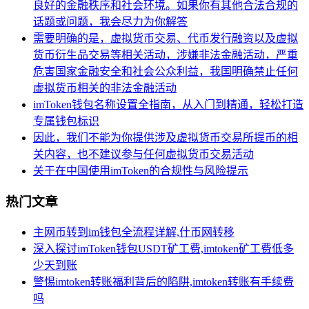
良好的金融秩序和社会环境。如果你有其他合法合规的
话题或问题，我会尽力为你解答
需要明确的是，虚拟货币交易、代币发行融资以及虚拟
货币衍生品交易等相关活动，涉嫌非法金融活动，严重
危害国家金融安全和社会公众利益，我国明确禁止任何
虚拟货币相关的非法金融活动
imToken钱包名称设置全指南，从入门到精通，轻松打造
专属钱包标识
因此，我们不能为你提供涉及虚拟货币交易所提币的相
关内容，也不建议参与任何虚拟货币交易活动
关于在中国使用imToken的合规性与风险提示
热门文章
主网币转到im钱包全流程详解,什币网转移
深入探讨imToken钱包USDT矿工费,imtoken矿工费低多
少天到账
警惕imtoken转账福利背后的陷阱,imtoken转账有手续费
吗