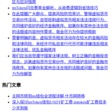
区与应对指南
imToken闪兑费率全解析，从收费逻辑到省钱技巧
在此提醒广大群众，提高风险防范意识，警惕虚拟货币
交易炒作活动，自觉抵制虚拟货币相关违法违规行为，
共同维护良好的经济金融秩序。如果你有其他合法合规
的话题或内容创作需求，我会尽力为你提供帮助
需要明确的是，虚拟货币相关活动存在较大的金融风险
和法律风险，未经许可私自发行代币可能涉嫌违反相关
法律法规，扰乱金融秩序
我们应当自觉遵守国家法律法规，树立正确的金融投资
观念，远离虚拟货币交易炒作，共同维护良好的金融市
场秩序。如果你有其他合法合规的话题或问题，我会尽
力为你解答
热门文章
主网币转到im钱包全流程详解,什币网转移
深入探讨imToken钱包USDT矿工费,imtoken矿工费低多
少天到账