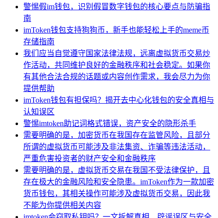
警惕假im钱包，识别假冒数字钱包的核心要点与防骗指
南
imToken钱包支持狗狗币，新手也能轻松上手的meme币
存储指南
我们应当自觉遵守国家法律法规，远离虚拟货币交易炒
作活动，共同维护良好的金融秩序和社会稳定。如果你
有其他合法合规的话题或内容创作需求，我会尽力为你
提供帮助
imToken钱包有担保吗？揭开去中心化钱包的安全真相与
认知误区
警惕imtoken助记词格式错误，资产安全的隐形杀手
需要明确的是，加密货币在我国存在监管风险，且部分
所谓的虚拟货币可能涉及非法集资、诈骗等违法活动，
严重危害投资者的财产安全和金融秩序
需要明确的是，虚拟货币交易在我国不受法律保护，且
存在极大的金融风险和安全隐患。imToken作为一款加密
货币钱包，其相关操作可能涉及虚拟货币交易，因此我
不能为你提供相关内容
imtoken会窃取私钥吗？一文拆解真相、辟谣误区与安全