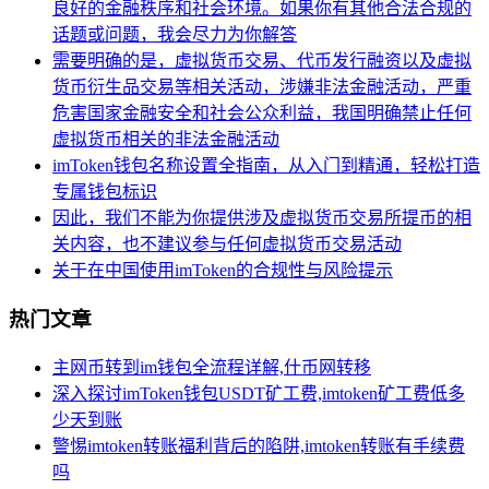
良好的金融秩序和社会环境。如果你有其他合法合规的
话题或问题，我会尽力为你解答
需要明确的是，虚拟货币交易、代币发行融资以及虚拟
货币衍生品交易等相关活动，涉嫌非法金融活动，严重
危害国家金融安全和社会公众利益，我国明确禁止任何
虚拟货币相关的非法金融活动
imToken钱包名称设置全指南，从入门到精通，轻松打造
专属钱包标识
因此，我们不能为你提供涉及虚拟货币交易所提币的相
关内容，也不建议参与任何虚拟货币交易活动
关于在中国使用imToken的合规性与风险提示
热门文章
主网币转到im钱包全流程详解,什币网转移
深入探讨imToken钱包USDT矿工费,imtoken矿工费低多
少天到账
警惕imtoken转账福利背后的陷阱,imtoken转账有手续费
吗