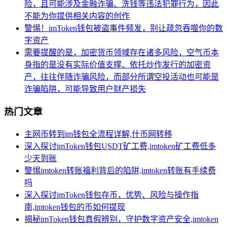
险，且可能涉及金融诈骗、洗钱等违法犯罪行为，因此
不能为你提供相关内容的创作
警惕！imToken钱包被盗事件频发，别让疏忽吞噬你的数
字资产
需要提醒的是，加密货币领域存在诸多风险，空气币本
身指的是没有实际价值支撑、依托炒作发行的加密资
产，往往伴随诈骗风险，而部分所谓空投活动也可能是
诈骗陷阱，可能导致用户财产损失
热门文章
主网币转到im钱包全流程详解,什币网转移
深入探讨imToken钱包USDT矿工费,imtoken矿工费低多
少天到账
警惕imtoken转账福利背后的陷阱,imtoken转账有手续费
吗
深入探讨imToken钱包存币，优势、风险与操作指
南,imtoken钱包的币如何提现
揭秘imToken钱包真假辨别，守护数字资产安全,imtoken