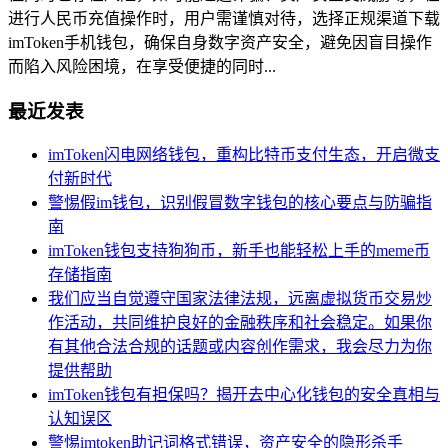
进行人民币充值操作时，用户需谨慎对待，选择正规渠道下载
imToken手机钱包，确保自身数字资产安全，避免因盲目操作
而陷入风险困境，在享受便捷的同时...
最近发表
imToken闪电网络钱包，重构比特币支付生态，开启微支
付新时代
警惕假im钱包，识别假冒数字钱包的核心要点与防骗指
南
imToken钱包支持狗狗币，新手也能轻松上手的meme币
存储指南
我们应当自觉遵守国家法律法规，远离虚拟货币交易炒
作活动，共同维护良好的金融秩序和社会稳定。如果你
有其他合法合规的话题或内容创作需求，我会尽力为你
提供帮助
imToken钱包有担保吗？揭开去中心化钱包的安全真相与
认知误区
警惕imtoken助记词格式错误，资产安全的隐形杀手