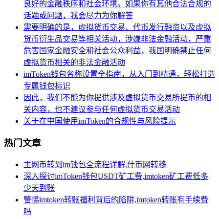
良好的金融秩序和社会环境。如果你有其他合法合规的
话题或问题，我会尽力为你解答
需要明确的是，虚拟货币交易、代币发行融资以及虚拟
货币衍生品交易等相关活动，涉嫌非法金融活动，严重
危害国家金融安全和社会公众利益，我国明确禁止任何
虚拟货币相关的非法金融活动
imToken钱包名称设置全指南，从入门到精通，轻松打造
专属钱包标识
因此，我们不能为你提供涉及虚拟货币交易所提币的相
关内容，也不建议参与任何虚拟货币交易活动
关于在中国使用imToken的合规性与风险提示
热门文章
主网币转到im钱包全流程详解,什币网转移
深入探讨imToken钱包USDT矿工费,imtoken矿工费低多
少天到账
警惕imtoken转账福利背后的陷阱,imtoken转账有手续费
吗