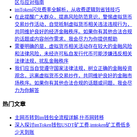
区与应对指南
imToken闪兑费率全解析，从收费逻辑到省钱技巧
在此提醒广大群众，提高风险防范意识，警惕虚拟货币
交易炒作活动，自觉抵制虚拟货币相关违法违规行为，
共同维护良好的经济金融秩序。如果你有其他合法合规
的话题或内容创作需求，我会尽力为你提供帮助
需要明确的是，虚拟货币相关活动存在较大的金融风险
和法律风险，未经许可私自发行代币可能涉嫌违反相关
法律法规，扰乱金融秩序
我们应当自觉遵守国家法律法规，树立正确的金融投资
观念，远离虚拟货币交易炒作，共同维护良好的金融市
场秩序。如果你有其他合法合规的话题或问题，我会尽
力为你解答
热门文章
主网币转到im钱包全流程详解,什币网转移
深入探讨imToken钱包USDT矿工费,imtoken矿工费低多
少天到账