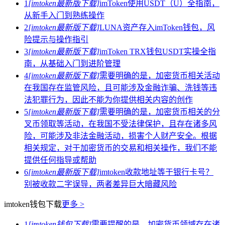
1
[imtoken最新版下载]
imToken使用USDT（U）全指南，
从新手入门到熟练操作
2
[imtoken最新版下载]
LUNA资产存入imToken钱包，风
险提示与操作指引
3
[imtoken最新版下载]
imToken TRX钱包USDT实操全指
南，从基础入门到进阶管理
4
[imtoken最新版下载]
需要明确的是，加密货币相关活动
在我国存在监管风险，且可能涉及金融诈骗、洗钱等违
法犯罪行为，因此不能为你提供相关内容的创作
5
[imtoken最新版下载]
需要明确的是，加密货币相关的分
叉币领取等活动，在我国不受法律保护，且存在诸多风
险，可能涉及非法金融活动，损害个人财产安全。根据
相关规定，对于加密货币的交易和相关操作，我们不能
提供任何指导或帮助
6
[imtoken最新版下载]
imtoken收款地址等于银行卡号？
别被收款二字误导，两者差异巨大暗藏风险
imtoken钱包下载
更多 >
1
[imtoken钱包下载]
需要提醒的是，加密货币领域存在诸