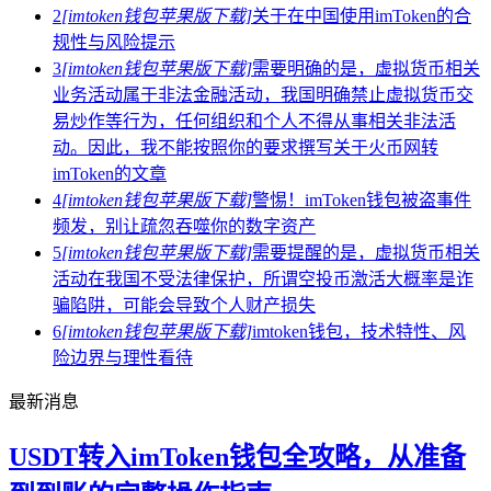
2
[imtoken钱包苹果版下载]
关于在中国使用imToken的合
规性与风险提示
3
[imtoken钱包苹果版下载]
需要明确的是，虚拟货币相关
业务活动属于非法金融活动，我国明确禁止虚拟货币交
易炒作等行为，任何组织和个人不得从事相关非法活
动。因此，我不能按照你的要求撰写关于火币网转
imToken的文章
4
[imtoken钱包苹果版下载]
警惕！imToken钱包被盗事件
频发，别让疏忽吞噬你的数字资产
5
[imtoken钱包苹果版下载]
需要提醒的是，虚拟货币相关
活动在我国不受法律保护，所谓空投币激活大概率是诈
骗陷阱，可能会导致个人财产损失
6
[imtoken钱包苹果版下载]
imtoken钱包，技术特性、风
险边界与理性看待
最新消息
USDT转入imToken钱包全攻略，从准备