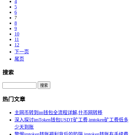
4
5
6
7
8
9
10
11
12
下一页
尾页
搜索
Search
热门文章
主网币转到im钱包全流程详解,什币网转移
深入探讨imToken钱包USDT矿工费,imtoken矿工费低多
少天到账
警惕imtoken转账福利背后的陷阱,imtoken转账有手续费