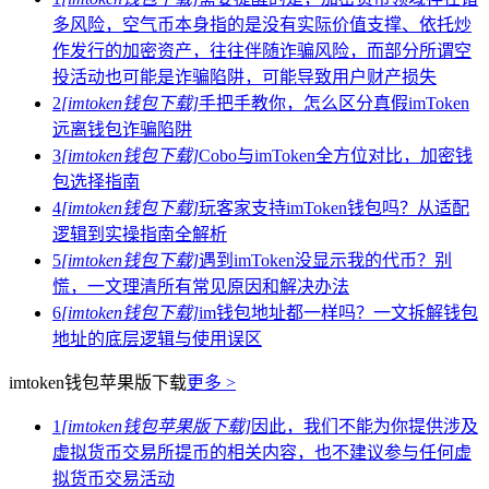
多风险，空气币本身指的是没有实际价值支撑、依托炒
作发行的加密资产，往往伴随诈骗风险，而部分所谓空
投活动也可能是诈骗陷阱，可能导致用户财产损失
2
[imtoken钱包下载]
手把手教你，怎么区分真假imToken
远离钱包诈骗陷阱
3
[imtoken钱包下载]
Cobo与imToken全方位对比，加密钱
包选择指南
4
[imtoken钱包下载]
玩客家支持imToken钱包吗？从适配
逻辑到实操指南全解析
5
[imtoken钱包下载]
遇到imToken没显示我的代币？别
慌，一文理清所有常见原因和解决办法
6
[imtoken钱包下载]
im钱包地址都一样吗？一文拆解钱包
地址的底层逻辑与使用误区
imtoken钱包苹果版下载
更多 >
1
[imtoken钱包苹果版下载]
因此，我们不能为你提供涉及
虚拟货币交易所提币的相关内容，也不建议参与任何虚
拟货币交易活动