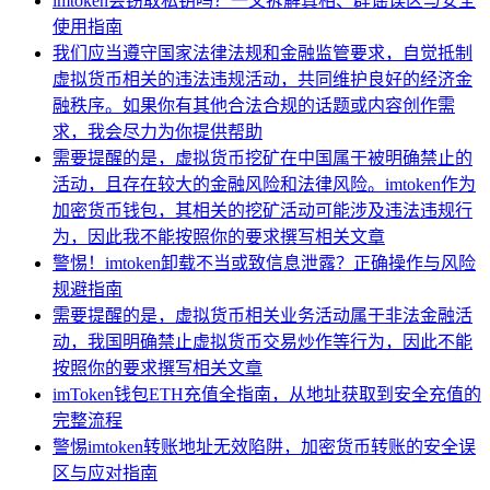
imtoken会窃取私钥吗？一文拆解真相、辟谣误区与安全
使用指南
我们应当遵守国家法律法规和金融监管要求，自觉抵制
虚拟货币相关的违法违规活动，共同维护良好的经济金
融秩序。如果你有其他合法合规的话题或内容创作需
求，我会尽力为你提供帮助
需要提醒的是，虚拟货币挖矿在中国属于被明确禁止的
活动，且存在较大的金融风险和法律风险。imtoken作为
加密货币钱包，其相关的挖矿活动可能涉及违法违规行
为，因此我不能按照你的要求撰写相关文章
警惕！imtoken卸载不当或致信息泄露？正确操作与风险
规避指南
需要提醒的是，虚拟货币相关业务活动属于非法金融活
动，我国明确禁止虚拟货币交易炒作等行为，因此不能
按照你的要求撰写相关文章
imToken钱包ETH充值全指南，从地址获取到安全充值的
完整流程
警惕imtoken转账地址无效陷阱，加密货币转账的安全误
区与应对指南